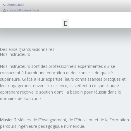
Aller
📞 0680893683
au
📩 contact@meoskills.fr
contenu
Menu
Catalogue Formation
Des enseignants visionnaires
Nos instructeurs
Nos instructeurs sont des professionnels expérimentés qui se
consacrent à fournir une éducation et des conseils de qualité
supérieure. Grâce à leur expertise, leurs connaissances pratiques et
leur engagement envers l’excellence, ils veillent à ce que chaque
apprenant reçoive le soutien dont il a besoin pour réussir dans le
domaine de son choix.
Master 2
Métiers de l’Enseignement, de l’Education et de la Formation
parcours ingénieure pédagogique numérique.